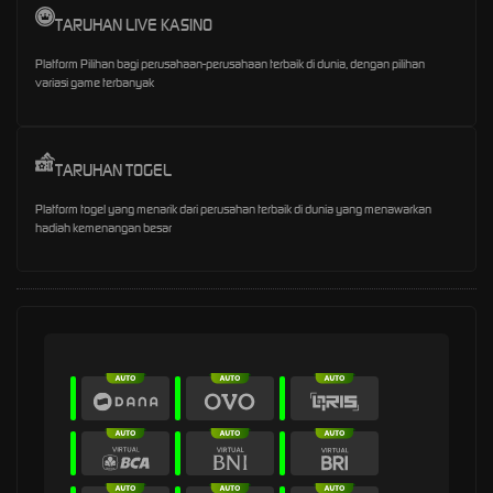
TARUHAN LIVE KASINO
Platform Pilihan bagi perusahaan-perusahaan terbaik di dunia, dengan pilihan
variasi game terbanyak
TARUHAN TOGEL
Platform togel yang menarik dari perusahan terbaik di dunia yang menawarkan
hadiah kemenangan besar