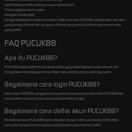
Dapat diakses melalui desktop maupun smartphone
Proses registrasi akun mudah
Navigasi website jelas
Dengan berbagai kemudahan tersebut, tidak heran jika PUCUK88 menjadi salah satu situs
yang semakin dikenal oleh pengguna internet yang mencari platform permainan online
yang praktis.
FAQ PUCUK88
Apa itu PUCUK88?
PUCUK88 adalah platform permainan online yang dapat diakses melalui internet dan
menyediakan berbagai permainan dalam satu website yang mudah digunakan.
Bagaimana cara login PUCUK88?
Untuk login PUCUK88, pengguna hanya perlu mengunjungi domain resmi PUCUK88 lalu
memasukkan username dan password pada halaman login.
Bagaimana cara daftar akun PUCUK88?
Pendaftaran akun PUCUK88 dapat dilakukan dengan membuka link resmi PUCUK88
kemudian mengisi formulir registrasi yang tersedia pada halaman daftar.