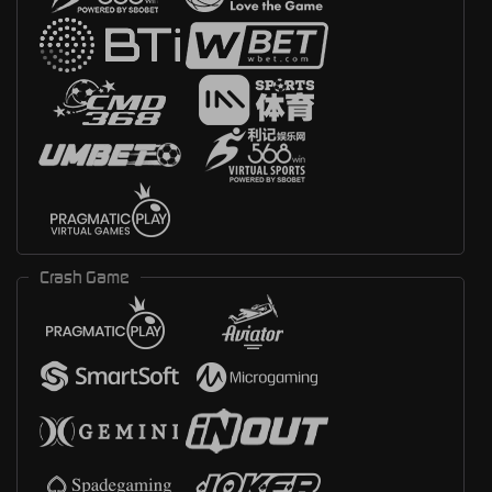
Crash Game