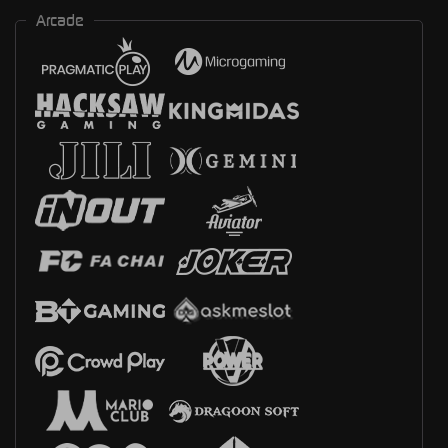
Arcade