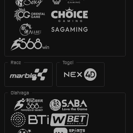
Race
Togel
Olahraga