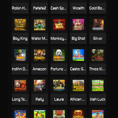
Robin Hood
Fafafa2
Cash Spark
Wealth
Gold Bonanza
Boy King
Water Margin
Monkey Slots
Big Shot
Silver
Indihn Dkehming
Amazon
Fortune Panda
Caster Surprise
Three Kingdoms
Long Teng Hu Xiao
Rally
Laura
African Wildlife
Irish Luck