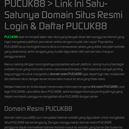
PUCUK88 > Link Ini Satu-
Satunya Domain Situs Resmi
Login & Daftar PUCUK88
PUCUK88
saat ini menjadi salah satu situs yang banyak dicari oleh pengguna internet yang
ingin mengakses platform permainan online dengan mudah dan cepat. Popularitas
PUCUK88 terus meningkat karena situs ini menawarkan akses yang stabil, tampilan website
yang sederhana, serta navigasi yang mudah digunakan oleh pemain baru maupun
pengguna lama.
Namun seiring dengan meningkatnya popularitas sebuah platform, sering muncul berbagai
website tiruan yang mencoba meniru nama brand tersebut. Oleh karena itu sangat penting
bagi pengguna untuk mengetahui
domain resmi PUCUK88
agar dapat login dan melakukan
pendaftaran akun dengan aman tanpa risiko masuk ke situs yang tidak resmi.
Melalui halaman ini, Anda dapat menemukan informasi mengenai
link resmi PUCUK88
, cara
login PUCUK88, cara daftar akun PUCUK88, serta berbagai informasi penting lainnya yang
dapat membantu pengguna mengakses situs PUCUK88 dengan aman.
Domain Resmi PUCUK88
Domain resmi pucuk88.com merupakan alamat website yang digunakan untuk mengakses
situs PUCUK88 secara langsung. Dengan menggunakan domain resmi PUCUK88,
pengguna dapat memastikan bahwa mereka masuk ke website yang benar dan bukan ke