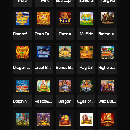
India
T-REX
Sea Captain
Samurai
Tally Ho
Dragon's Riches
Zhao Cai Jin Bao
Panda
Mr.Fido
Brothers Kingdom
Dragon Gold
Great Blue
Bonus Bears
Pay Dirt
Highway King
Dolphin Reef
Peace&Long Life
Dragon
Eyes of Fortune
Wild Buffalo