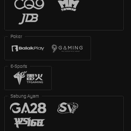
Poker
E-Sports
Sabung Ayam