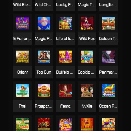
Wild Elements
Wild Chuco
Lucky Fortune
Magic Totem
LongTengHuXiao2
5 Fortune Dragon
Magic Pearl
Life of luxury II
Wild Fox
Golden Tour
Orient
Top Gun
Buffalo Gold
Cookie Pop
Panther Moon
Thai
Prosperous Lions
Fame
NvXia
Ocean Party