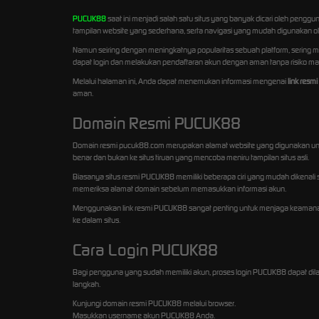
PUCUK88
saat ini menjadi salah satu situs yang banyak dicari oleh peng
tampilan website yang sederhana, serta navigasi yang mudah digunakan 
Namun seiring dengan meningkatnya popularitas sebuah platform, sering m
dapat login dan melakukan pendaftaran akun dengan aman tanpa risiko masu
Melalui halaman ini, Anda dapat menemukan informasi mengenai
link res
aman.
Domain Resmi PUCUK88
Domain resmi pucuk88.com merupakan alamat website yang digunakan u
benar dan bukan ke situs tiruan yang mencoba meniru tampilan situs asli.
Biasanya situs resmi PUCUK88 memiliki beberapa ciri yang mudah dikenali s
memeriksa alamat domain sebelum memasukkan informasi akun.
Menggunakan link resmi PUCUK88 sangat penting untuk menjaga keamanan a
ke dalam situs.
Cara Login PUCUK88
Bagi pengguna yang sudah memiliki akun, proses login PUCUK88 dapat d
langkah.
Kunjungi domain resmi PUCUK88 melalui browser.
Masukkan username akun PUCUK88 Anda.