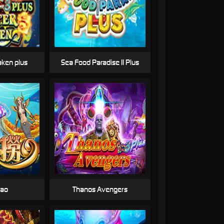
ken plus
Sea Food Paradise II Plus
Lao
Thanos Avengers