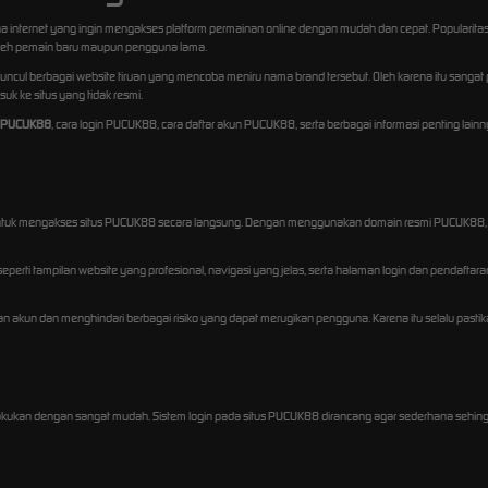
guna internet yang ingin mengakses platform permainan online dengan mudah dan cepat. Popularita
oleh pemain baru maupun pengguna lama.
uncul berbagai website tiruan yang mencoba meniru nama brand tersebut. Oleh karena itu sanga
k ke situs yang tidak resmi.
mi PUCUK88
, cara login PUCUK88, cara daftar akun PUCUK88, serta berbagai informasi penting
ntuk mengakses situs PUCUK88 secara langsung. Dengan menggunakan domain resmi PUCUK88,
eperti tampilan website yang profesional, navigasi yang jelas, serta halaman login dan pendaft
kun dan menghindari berbagai risiko yang dapat merugikan pengguna. Karena itu selalu pastik
ilakukan dengan sangat mudah. Sistem login pada situs PUCUK88 dirancang agar sederhana seh