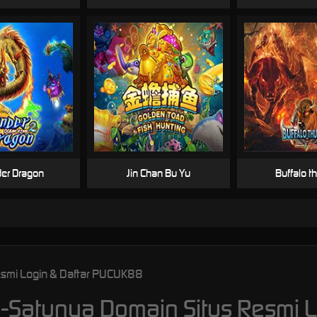
er Dragon
Jin Chan Bu Yu
Buffalo t
esmi Login & Daftar PUCUK88
u-Satunya Domain Situs Resmi 