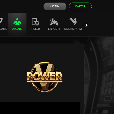
MASUK
DAFTAR
 GAME
ARCADE
POKER
E-SPORTS
SABUNG AYAM
PROMOSI