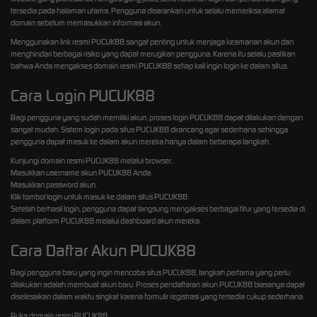
tersedia pada halaman utama. Pengguna disarankan untuk selalu memeriksa alamat
domain sebelum memasukkan informasi akun.
Menggunakan link resmi PUCUK88 sangat penting untuk menjaga keamanan akun dan
menghindari berbagai risiko yang dapat merugikan pengguna. Karena itu selalu pastikan
bahwa Anda mengakses domain resmi PUCUK88 setiap kali ingin login ke dalam situs.
Cara Login PUCUK88
Bagi pengguna yang sudah memiliki akun, proses login PUCUK88 dapat dilakukan dengan
sangat mudah. Sistem login pada situs PUCUK88 dirancang agar sederhana sehingga
pengguna dapat masuk ke dalam akun mereka hanya dalam beberapa langkah.
Kunjungi domain resmi PUCUK88 melalui browser.
Masukkan username akun PUCUK88 Anda.
Masukkan password akun.
Klik tombol login untuk masuk ke dalam situs PUCUK88.
Setelah berhasil login, pengguna dapat langsung mengakses berbagai fitur yang tersedia di
dalam platform PUCUK88 melalui dashboard akun mereka.
Cara Daftar Akun PUCUK88
Bagi pengguna baru yang ingin mencoba situs PUCUK88, langkah pertama yang perlu
dilakukan adalah membuat akun baru. Proses pendaftaran akun PUCUK88 biasanya dapat
diselesaikan dalam waktu singkat karena formulir registrasi yang tersedia cukup sederhana.
Buka domain resmi PUCUK88.