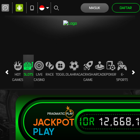
MASUK
DAFTAR
HOT
SLOTS
LIVE
RACE
TOGEL
OLAHRAGA
CRASH
ARCADE
POKER
E-
SABUN
GAMES
CASINO
GAME
SPORTS
AYAM
IDR
12,668,
JACKPOT
PLAY