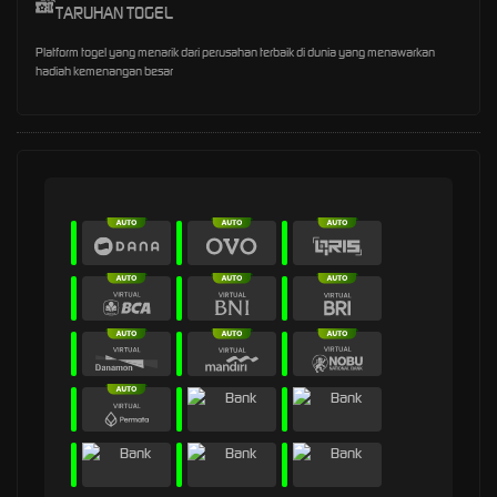
TARUHAN TOGEL
Platform togel yang menarik dari perusahan terbaik di dunia yang menawarkan
hadiah kemenangan besar