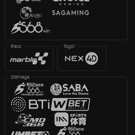
Race
Togel
Olahraga