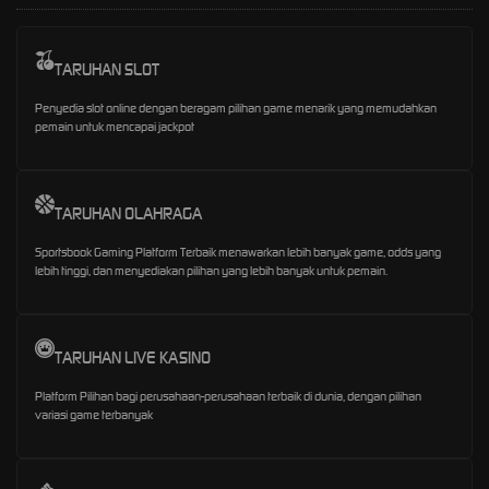
TARUHAN SLOT
Penyedia slot online dengan beragam pilihan game menarik yang memudahkan
pemain untuk mencapai jackpot
TARUHAN OLAHRAGA
Sportsbook Gaming Platform Terbaik menawarkan lebih banyak game, odds yang
lebih tinggi, dan menyediakan pilihan yang lebih banyak untuk pemain.
TARUHAN LIVE KASINO
Platform Pilihan bagi perusahaan-perusahaan terbaik di dunia, dengan pilihan
variasi game terbanyak