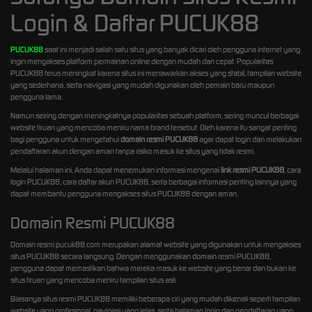
Login & Daftar PUCUK88
PUCUK88
saat ini menjadi salah satu situs yang banyak dicari oleh pengguna internet yang
ingin mengakses platform permainan online dengan mudah dan cepat. Popularitas
PUCUK88 terus meningkat karena situs ini menawarkan akses yang stabil, tampilan website
yang sederhana, serta navigasi yang mudah digunakan oleh pemain baru maupun
pengguna lama.
Namun seiring dengan meningkatnya popularitas sebuah platform, sering muncul berbagai
website tiruan yang mencoba meniru nama brand tersebut. Oleh karena itu sangat penting
bagi pengguna untuk mengetahui
domain resmi PUCUK88
agar dapat login dan melakukan
pendaftaran akun dengan aman tanpa risiko masuk ke situs yang tidak resmi.
Melalui halaman ini, Anda dapat menemukan informasi mengenai
link resmi PUCUK88
, cara
login PUCUK88, cara daftar akun PUCUK88, serta berbagai informasi penting lainnya yang
dapat membantu pengguna mengakses situs PUCUK88 dengan aman.
Domain Resmi PUCUK88
Domain resmi pucuk88.com merupakan alamat website yang digunakan untuk mengakses
situs PUCUK88 secara langsung. Dengan menggunakan domain resmi PUCUK88,
pengguna dapat memastikan bahwa mereka masuk ke website yang benar dan bukan ke
situs tiruan yang mencoba meniru tampilan situs asli.
Biasanya situs resmi PUCUK88 memiliki beberapa ciri yang mudah dikenali seperti tampilan
website yang profesional, navigasi yang jelas, serta halaman login dan pendaftaran yang