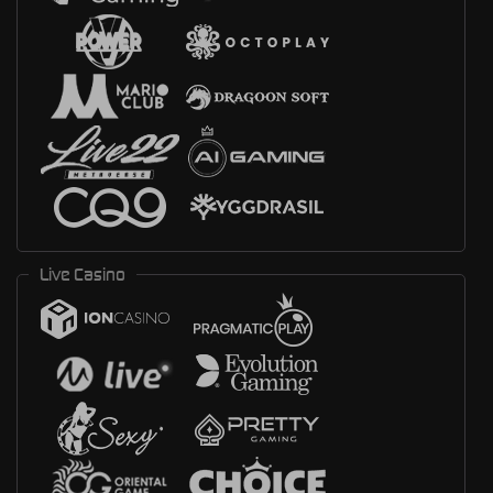
Live Casino